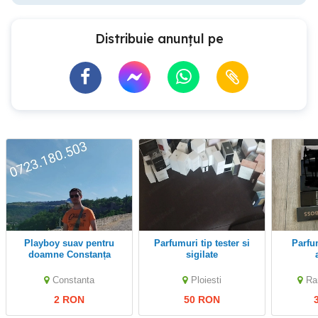
Distribuie anunțul pe
playboy suav pentru
parfumuri tip tester si
Parfumuri originale
doamne Constanța
sigilate
Constanta
Ploiesti
Ra
2 RON
50 RON