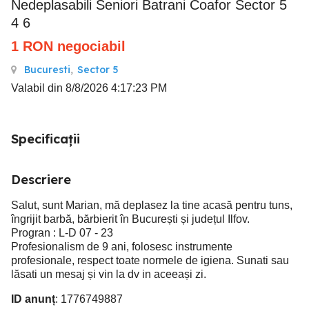
Nedeplasabili Seniori Batrani Coafor Sector 5
4 6
1
RON
negociabil
Bucuresti
,
Sector 5
Valabil din 8/8/2026 4:17:23 PM
Specificații
Descriere
Salut, sunt Marian, mă deplasez la tine acasă pentru tuns,
îngrijit barbă, bărbierit în București și județul Ilfov.
Progran : L-D 07 - 23
Profesionalism de 9 ani, folosesc instrumente
profesionale, respect toate normele de igiena. Sunati sau
lăsati un mesaj și vin la dv in aceeași zi.
ID anunț
: 1776749887