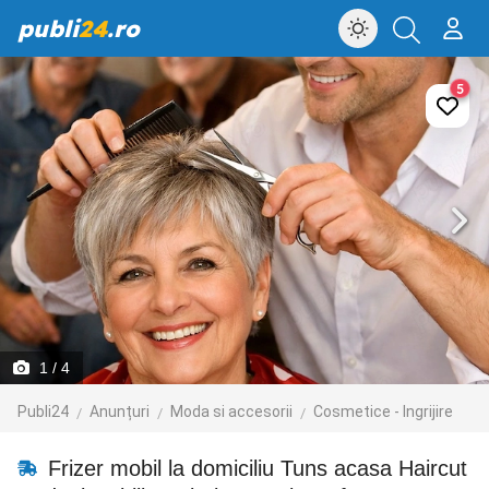
publi
24
.ro
5
1
/ 4
Publi24
Anunțuri
Moda si accesorii
Cosmetice - Ingrijire
Frizer mobil la domiciliu Tuns acasa Haircut