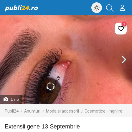
publi
24
.ro
1
1
/ 5
Publi24
Anunțuri
Moda si accesorii
Cosmetice - Ingrijire
Extensii gene 13 Septembrie