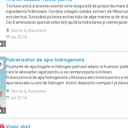
Textura unică a acestei esențe este asigurată de proporția mare 
ingrediente hrănitoare. Conține colagen solubil, extract de Hibiscu
esculentus, furnizând puterea extractului de alge marine și de droj
Cei 8 aminoacizi special selectați ajută la hidratarea și reenergiza
zonei ochilor, stimulează ...
Sector 6, Bucuresti
azi 20:16
1
Pulverizator de apa hidrogenata
Picaturile de apa bogate in hidrogen patrund adanc si hranesc piel
care le absoarbe rapid pentru a se reimprospata si intineri.
Pulverizatorul de apa hidrogenata utilizeaza electroliza pentru a i
apa naturala cu ioni de hidrogen. Acest dispozitiv compact produc
apa hidrogenata in doar doua minute. Hidrogenul ...
Sector 6, Bucuresti
azi 20:16
1
Vigor shot
1