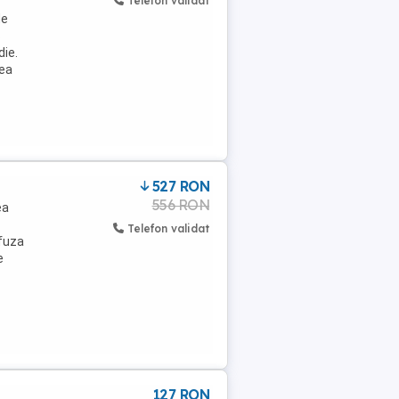
Telefon validat
de
s
die.
rea
527 RON
556 RON
ea
Telefon validat
nfuza
e
127 RON