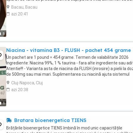
Bacau, Bacau
azi 20:41
5
Niacina - vitamina B3 - FLUSH - pachet 454 grame
Un pachet are 1 pound = 454 grame. Termen de valabilitate 2026
Ingrediente: Niacina 99%, 1 % taurina - fara alte ingrediente sau adit
Atentie!!! - Varianta asta de niacina da FLUSH (inrosire) a pielii la d
de 500mg sau mai mari. Suplimentarea cu niacină ajuta sistemul
imunitar. Studiile arată ...
Cluj-Napoca, Cluj
azi 20:38
1
Bratara bioenergetica TIENS
Brățările bioenergetice TIENS îmbină în mod unic capacitățile