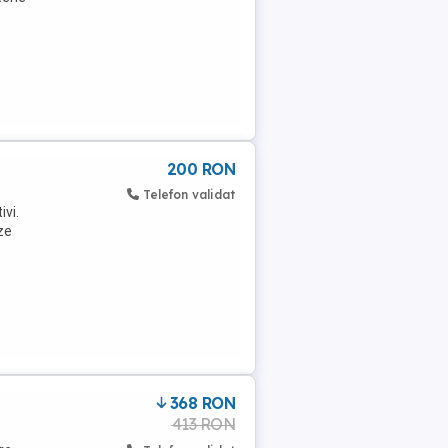
200 RON
Telefon validat
ivi.
oze
368 RON
413 RON