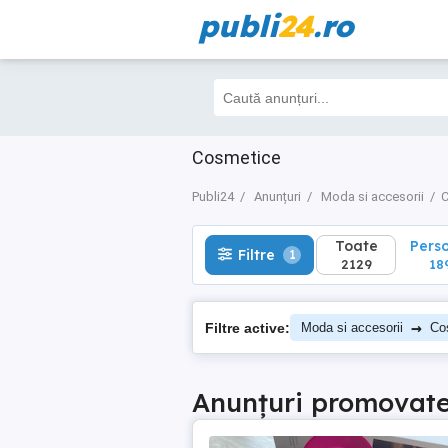
publi
24
.ro
Toate
Perso
Filtre
1
2129
189
Cosmetice
Publi24
Anunțuri
Moda si accesorii
C
Toate
Pers
Filtre
1
2129
18
→
Filtre active:
Moda si accesorii
Cos
Anunțuri promovat