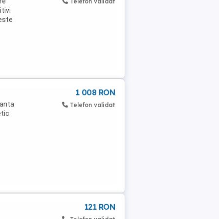
re
Telefon validat
tivi
ceste
1 008 RON
nanta
Telefon validat
tic
121 RON