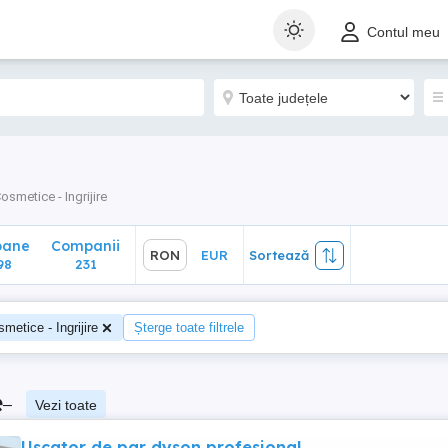
ane
Companii
RON
EUR
Sortează
Contul meu
8
231
osmetice - Ingrijire
oane
Companii
RON
EUR
Sortează
98
231
metice - Ingrijire
Șterge toate filtrele
e
–
Vezi toate
Uscator de par dyson profesional