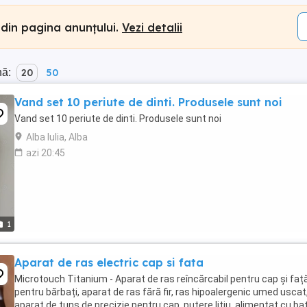
 din pagina anunțului.
Vezi detalii
nă:
20
50
Vand set 10 periute de dinti. Produsele sunt noi
Vand set 10 periute de dinti. Produsele sunt noi
Alba Iulia, Alba
azi 20:45
1
Aparat de ras electric cap si fata
Microtouch Titanium - Aparat de ras reîncărcabil pentru cap și faț
pentru bărbați, aparat de ras fără fir, ras hipoalergenic umed uscat
aparat de tuns de precizie pentru cap, putere litiu, alimentat cu ba