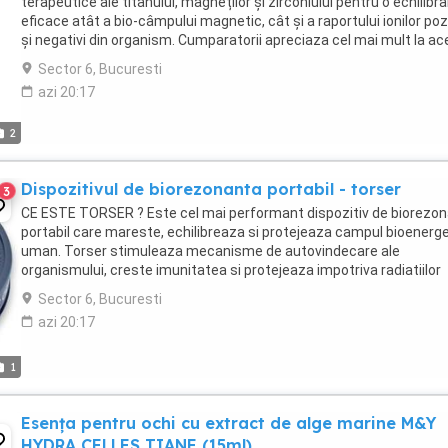
terapeutice ale titanului, magneților și zirconiului pentru o echilibra
eficace atât a bio-câmpului magnetic, cât și a raportului ionilor pozi
și negativi din organism. Cumparatorii apreciaza cel mai mult la a
bratari efectul de ...
Sector 6, Bucuresti
azi 20:17
2
Dispozitivul de biorezonanta portabil - torser
3
CE ESTE TORSER ? Este cel mai performant dispozitiv de biorezo
portabil care mareste, echilibreaza si protejeaza campul bioenerge
uman. Torser stimuleaza mecanisme de autovindecare ale
organismului, creste imunitatea si protejeaza impotriva radiatiilor
daunatoare sanatatii. TORSER ORIGINAL Echilibreaza ...
Sector 6, Bucuresti
azi 20:17
1
Esența pentru ochi cu extract de alge marine M&Y
HYDRA CELLES TIANE (15ml)