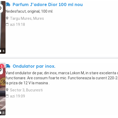
Parfum J'adore Dior 100 ml nou
Nedesfacut, original, 100 ml.
Targu Mures, Mures
azi 19:18
6
Ondulator par inox.
1
Vand ondulator de par, din inox, marca Lokon M, in stare excelenta 
functionare. Are consum foarte mic. Functioneaza la curent 220-2
la priza de 12 V la masina .
Sector 3, Bucuresti
azi 19:09
2