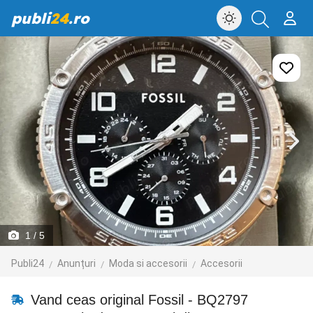
publi
24
.ro
1
/ 5
Publi24
Anunțuri
Moda si accesorii
Accesorii
Vand ceas original Fossil - BQ2797