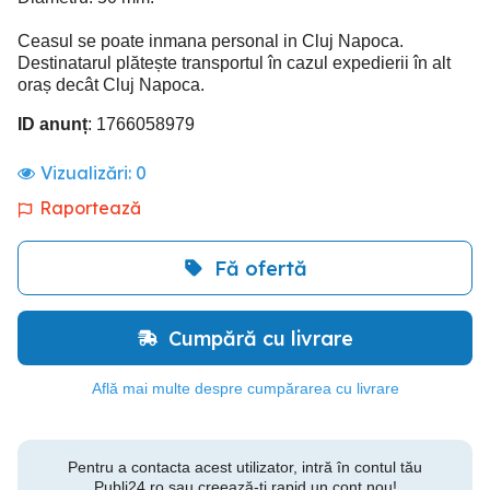
Ceasul se poate inmana personal in Cluj Napoca.
Destinatarul plătește transportul în cazul expedierii în alt
oraș decât Cluj Napoca.
ID anunț
: 1766058979
Vizualizări:
0
Raportează
Fă ofertă
Cumpără cu livrare
Află mai multe despre cumpărarea cu livrare
Pentru a contacta acest utilizator, intră în contul tău
Publi24.ro sau creează-ți rapid un cont nou!