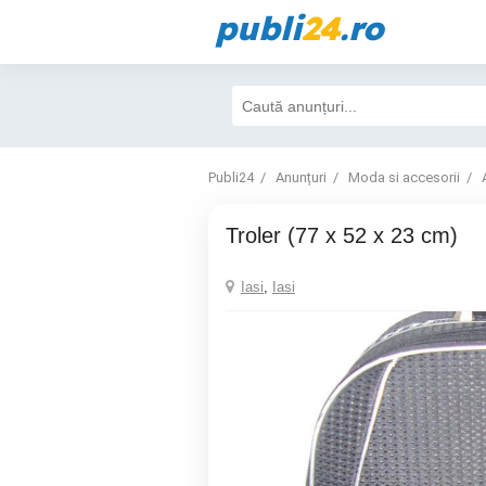
publi
24
.ro
Publi24
Anunțuri
Moda si accesorii
Troler (77 x 52 x 23 cm)
Iasi
,
Iasi