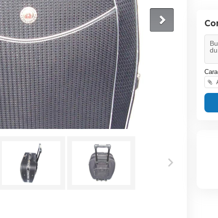
Co
Cara
A