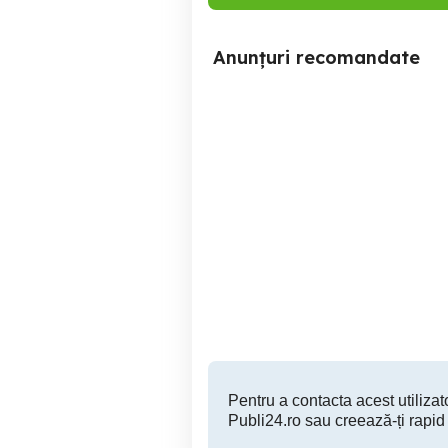
Anunțuri recomandate
aur 14k 88gr
Nasturi proveniență Franța
Braila
400 RON
Pentru a contacta acest utilizato
Publi24.ro sau creează-ți rapid