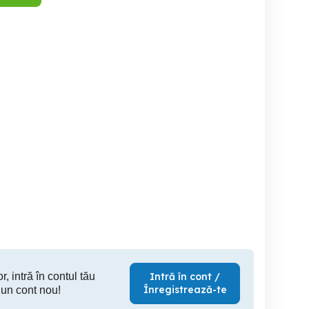
aur 14k preț 400 lei
Geantă din piele naturală
noi
cu p
Bistrita
Braila
1 RON
400 RON
3
r, intră în contul tău
Intră în cont /
Înregistrează-te
 un cont nou!