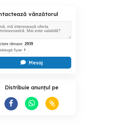
ntactează vânzătorul
ctere rămase:
2939
daugă fișier
?
Mesaj
Distribuie anunțul pe