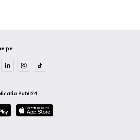
ne pe
licația Publi24