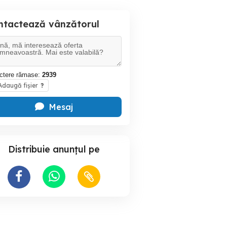
ntactează vânzătorul
ctere rămase:
2939
daugă fișier
?
Mesaj
Distribuie anunțul pe