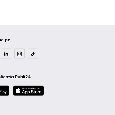
ne pe
licația Publi24