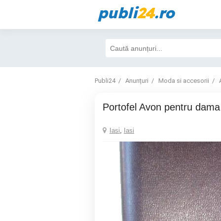
publi
24
.ro
Publi24
Anunțuri
Moda si accesorii
Portofel Avon pentru dama
Iasi
,
Iasi