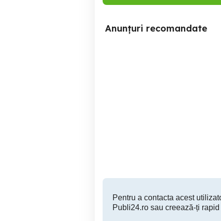
Anunțuri recomandate
Rucsac Glovo folosit 60
Lei geanta ghiozdan
termo,lada frigorifica
Livrari transport alimente
Sector 3
apa
60 RON
Pentru a contacta acest utilizato
Publi24.ro sau creează-ți rapid