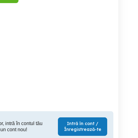
aur 14k preț 400 lei
lant cubanez si lant mai
inel de vanzare 14 k de
mic vand aur de 14 carate
dama 5
din colectia personala
Braila
Ovidiu
Drobeta
400 RON
500 RON
55
r, intră în contul tău
Intră în cont /
Înregistrează-te
 un cont nou!