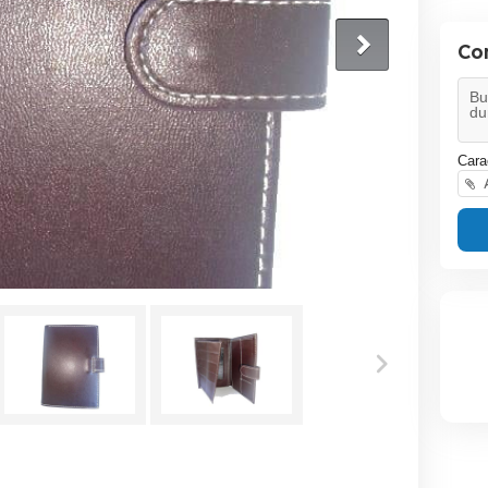
Co
Cara
A