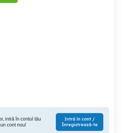
Ceas Casio G G-SHOCK
Șapcă Beechfield Vintage
pentru încălțăminte
Metal Red Covered Release
Sage 
25th Anniversary
Iasi
Iasi
25 RON
900 RON
10
r, intră în contul tău
Intră în cont /
Înregistrează-te
 un cont nou!