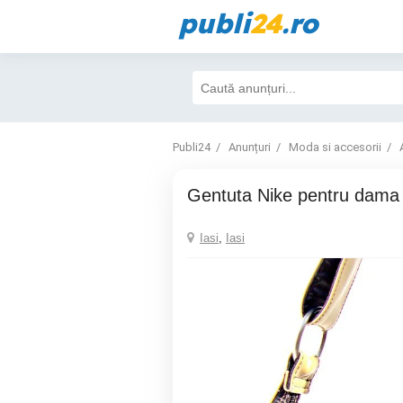
publi
24
.ro
Publi24
Anunțuri
Moda si accesorii
Gentuta Nike pentru dama
Iasi
,
Iasi