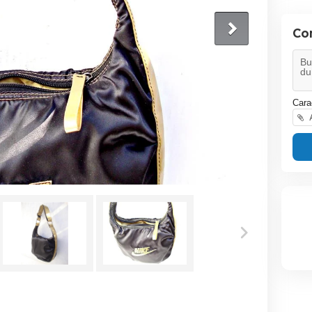
Co
Cara
A