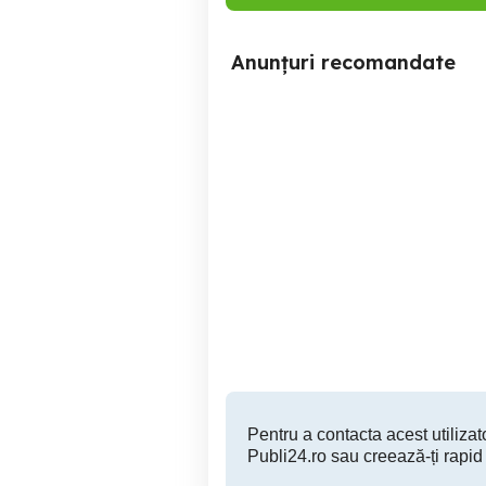
Anunțuri recomandate
Vând mașina de cusut
Botoși de unică folosință
Iasi
700 RON
Pentru a contacta acest utilizato
Publi24.ro sau creează-ți rapid