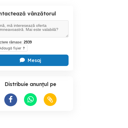
ntactează vânzătorul
ctere rămase:
2939
daugă fișier
?
Mesaj
Distribuie anunțul pe