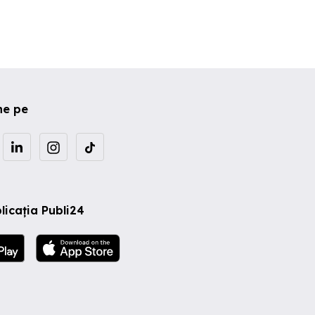
ne pe
licația Publi24