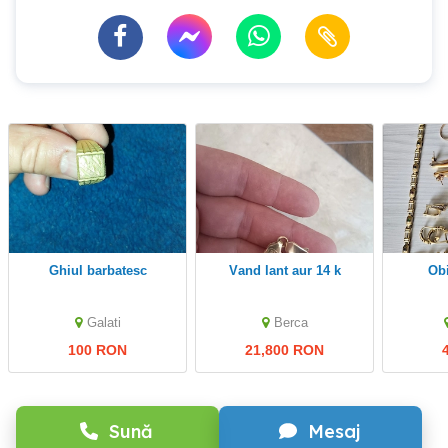
ghiul barbatesc
Vand lant aur 14 k
o
Galati
Berca
100 RON
21,800 RON
Sună
Mesaj