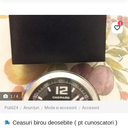
1
1
/ 4
Publi24
Anunțuri
Moda si accesorii
Accesorii
Ceasuri birou deosebite ( pt cunoscatori )