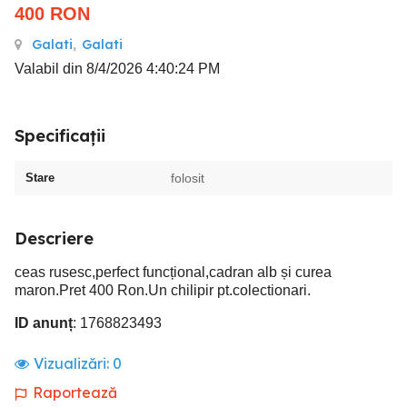
400
RON
Galati
,
Galati
Valabil din 8/4/2026 4:40:24 PM
Specificații
Stare
folosit
Descriere
ceas rusesc,perfect funcțional,cadran alb și curea
maron.Pret 400 Ron.Un chilipir pt.colectionari.
ID anunț
: 1768823493
Vizualizări:
0
Raportează