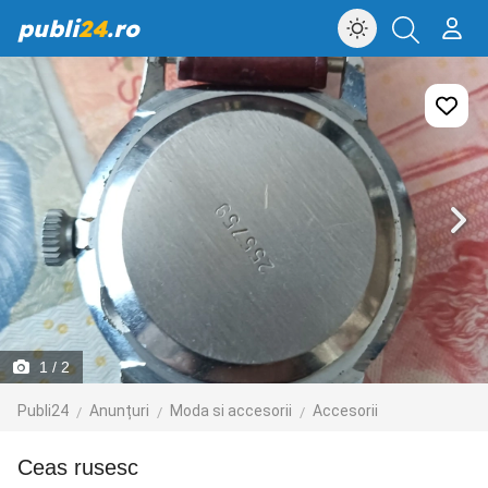
publi
24
.ro
1
/ 2
Publi24
Anunțuri
Moda si accesorii
Accesorii
ceas rusesc