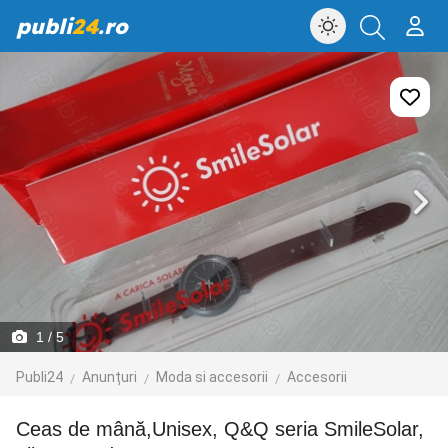
publi
24
.ro
1
/ 5
Publi24
Anunțuri
Moda si accesorii
Accesorii
Ceas de mână,Unisex, Q&Q seria SmileSolar,