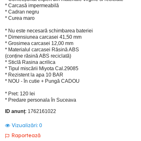
* Carcasă impermeabilă
* Cadran negru
* Curea maro
* Nu este necesară schimbarea bateriei
* Dimensiunea carcasei 41,50 mm
* Grosimea carcasei 12,00 mm
* Materialul carcasei Răsină ABS
(conține răsină ABS reciclată)
* Sticlă Rasina acrilica
* Tipul miscării Miyota Cal.29085
* Rezistent la apa 10 BAR
* NOU - în cutie + Pungă CADOU
* Pret: 120 lei
* Predare personala în Suceava
ID anunț
: 1762161022
Vizualizări:
0
Raportează