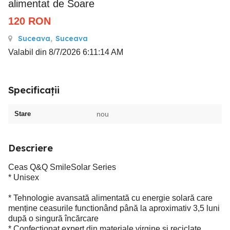
alimentat de Soare
120
RON
Suceava
,
Suceava
Valabil din 8/7/2026 6:11:14 AM
Specificații
Stare
nou
Descriere
Ceas Q&Q SmileSolar Series
* Unisex
* Tehnologie avansată alimentată cu energie solară care
menține ceasurile functionând până la aproximativ 3,5 luni
după o singură încărcare
* Confecționat expert din materiale virgine si reciclate