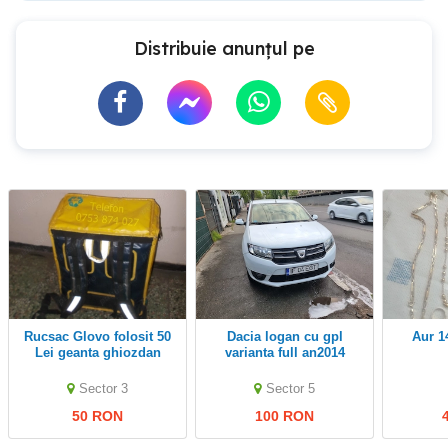
Distribuie anunțul pe
Rucsac Glovo folosit 50
Dacia logan cu gpl
aur 
Lei geanta ghiozdan
varianta full an2014
termo,lada frigorifica
Livrari transport alimente
Sector 3
Sector 5
apa
50 RON
100 RON