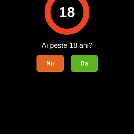
18
Pentru a contacta acest utilizator, intră în contul tău
Publi24.ro sau creează-ți rapid un cont nou!
Intră în cont / Înregistrează-te
Ai peste 18 ani?
Nu
Da