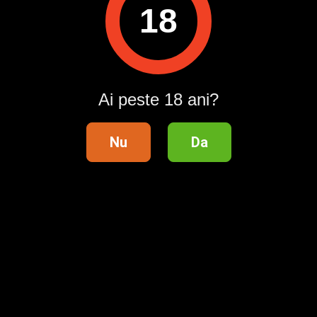
Publi24.ro sau creează-ți rapid un cont nou!
18
Intră în cont / Înregistrează-te
Ai peste 18 ani?
Nu
Da
Telefon validat