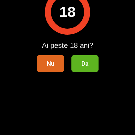
Pentru a contacta acest utilizator, intră în contul tău
18
Publi24.ro sau creează-ți rapid un cont nou!
Intră în cont / Înregistrează-te
Ai peste 18 ani?
Nu
Da
Telefon validat