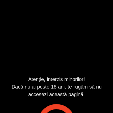
Botosani
,
Botosani
Valabil din 8/8/2026 12:04:27 PM
Repostat în fiecare zi
Descriere
Show-uri private pe WhatsApp.
Doar tu, eu și dorințele tale.
Conexiune live, atmosferă incendiară și zero limite. Totul
100% discret și rapid, direct pe telefonul tău.
Atenție, interzis minorilor!
ID anunț
: 1775746285
Dacă nu ai peste 18 ani, te rugăm să nu
Vizualizări:
0
accesezi această pagină.
Raportează