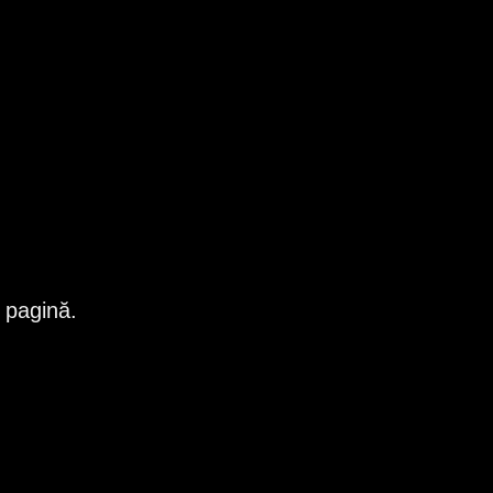
 pagină.