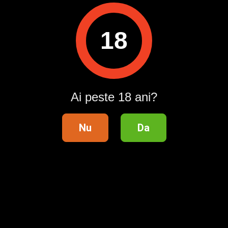
Raportează
18
Pentru a contacta acest utilizator, intră în contul tău
Publi24.ro sau creează-ți rapid un cont nou!
Intră în cont / Înregistrează-te
Ai peste 18 ani?
Nu
Da