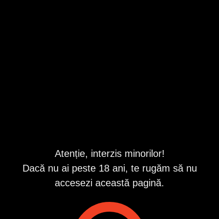
Alba
,
Alba Iulia
Valabil din 8/9/2026 3:05:16 AM
Repostat în fiecare zi
Descriere
Te-ai săturat de clipuri plictisitoare?
Intră în show-ul meu privat. Doar tu și cu mine, atenție
100% dedicată ție și confidențialitate absolută.
Scrie-mi pe WhatsApp și hai să dăm drumul la distracție.
Atenție, interzis minorilor!
ID anunț
: 1775745960
Dacă nu ai peste 18 ani, te rugăm să nu
Vizualizări:
0
accesezi această pagină.
Raportează