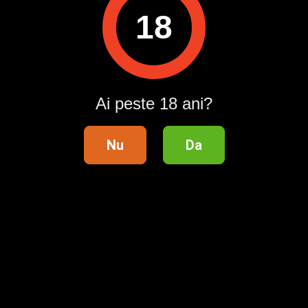
Pentru a contacta acest utilizator, intră în contul tău
18
Publi24.ro sau creează-ți rapid un cont nou!
Intră în cont / Înregistrează-te
Ai peste 18 ani?
Nu
Da
Telefon validat