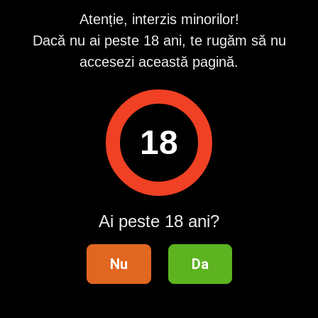
Descarcă aplicația Publi24
Atenție, interzis minorilor!
Dacă nu ai peste 18 ani, te rugăm să nu
accesezi această pagină.
Suport clienți
18
Ajutor
Contact
Publicitate
Întrebări frecvente
Ai peste 18 ani?
Termeni și condiții
Lista categoriilor
Nu
Da
Siguranța tranzacțiilor
Modifică setările de confidențialitate