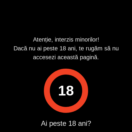
Raportează
Pentru a contacta acest utilizator, intră în contul tău
Publi24.ro sau creează-ți rapid un cont nou!
Atenție, interzis minorilor!
Intră în cont / Înregistrează-te
Dacă nu ai peste 18 ani, te rugăm să nu
accesezi această pagină.
18
Ai peste 18 ani?