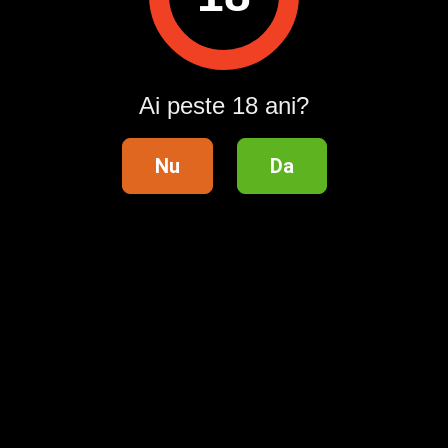
Agenția Cupidon
ID anunț
: 1780464874
Vizualizări:
0
Ai peste 18 ani?
Raportează
Nu
Da
Pentru a contacta acest utilizator, intră în contul tău
Publi24.ro sau creează-ți rapid un cont nou!
Intră în cont / Înregistrează-te
Telefon validat
Distribuie anunțul pe