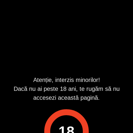
Bucuresti
,
Sector 1
Valabil din 7/27/2026 5:58:40 PM
Descriere
Domn american, medic, fără copii, serios și stabil, caută o
doamnă singură cu vârsta între 35 și 55 de ani, pentru o
relație de lungă durată, cu intenție de căsătorie.
Va veni în România în curând, iar întâlnirea este gratuită
prin Agenția Cupidon.
Atenție, interzis minorilor!
Dacă nu ai peste 18 ani, te rugăm să nu
Pentru detalii, ne poți contacta la numărul de telefon afișat
preferăm mesaj pe WhatsApp pentru răspuns rapid.
accesezi această pagină.
În agenția noastră sunt înscriși și alți domni, atât din
România, cât și din străinătate.
Cerem și oferim seriozitate.
18