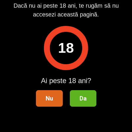
Raportează
Dacă nu ai peste 18 ani, te rugăm să nu
accesezi această pagină.
Pentru a contacta acest utilizator, intră în contul tău
Publi24.ro sau creează-ți rapid un cont nou!
Intră în cont / Înregistrează-te
18
Telefon validat
Ai peste 18 ani?
Distribuie anunțul pe
Nu
Da