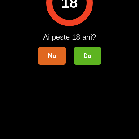
18
Pentru a contacta acest utilizator, intră în contul tău
Publi24.ro sau creează-ți rapid un cont nou!
Intră în cont / Înregistrează-te
Ai peste 18 ani?
Nu
Da
Distribuie anunțul pe