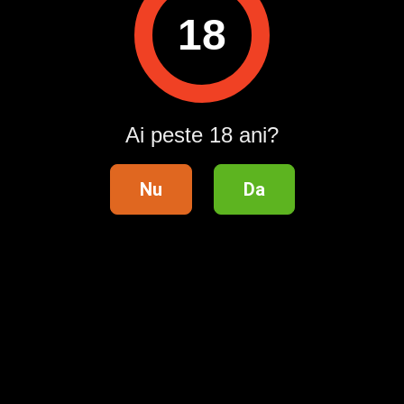
Raportează
18
Pentru a contacta acest utilizator, intră în contul tău
Publi24.ro sau creează-ți rapid un cont nou!
Intră în cont / Înregistrează-te
Ai peste 18 ani?
Nu
Da