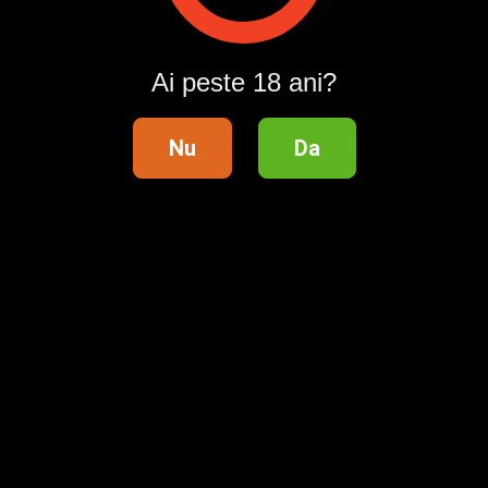
Vizualizări:
0
Raportează
Ai peste 18 ani?
Pentru a contacta acest utilizator, intră în contul tău
Nu
Da
Publi24.ro sau creează-ți rapid un cont nou!
Intră în cont / Înregistrează-te
Telefon validat
Profil verificat
Distribuie anunțul pe