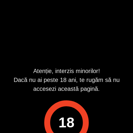
Constanta
,
Mamaia
Valabil din 8/5/2026 9:44:40 PM
Repostat în fiecare zi
Descriere
Răspund doar pe wapp la apeluri sms.
Nu mă compara cu eșecurile tale pufoase din oraș.
Sunt o fată trans care știe să creeze atmosferă, să asculte,
Atenție, interzis minorilor!
să privească și să facă timpul să curgă altfel. Îmi place
apropierea sinceră, energia intensă și conexiunile care se
Dacă nu ai peste 18 ani, te rugăm să nu
simt mai mult decât se explică.
accesezi această pagină.
Eleganța, discreția și magnetismul sunt cele trei lucruri
care mă definesc.
Dacă apreciezi rafinamentul și pasiunea subtilă, te invit să
descoperim împreună ce înseamnă o companie de neuitat.
18
ID anunț
: 1768299357