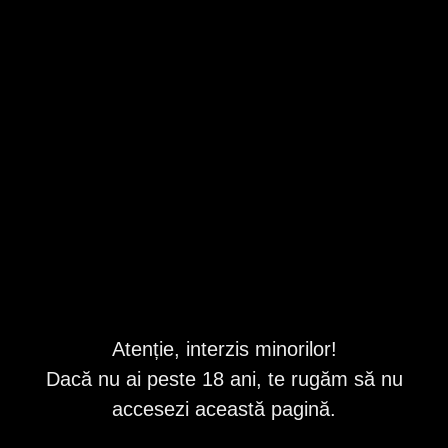
Cluj
,
Cluj-Napoca
Valabil din 8/7/2026 7:12:18 AM
Descriere
Confirm pozele prin apel video
Bună, numele meu este Emma și sunt o trannssexuala in
vârstă de 25 de ani.
Dacă te-ai săturat de poze false si fete grăbite eu sunt
alegerea potrivită!
Sunt foarte prietenoasa, glumeață,îngrijită și întotdeauna
Atenție, interzis minorilor!
pregătită pentru tine.Am pielea moale, ochii
Dacă nu ai peste 18 ani, te rugăm să nu
seducători,parul lung și corpul feminin senzual. Pun
accentul pe igienă, confidențialitate și siguranța.
accesezi această pagină.
Ofer servicii fără graba , așa ca nu vei fi dezamăgit. Pentru