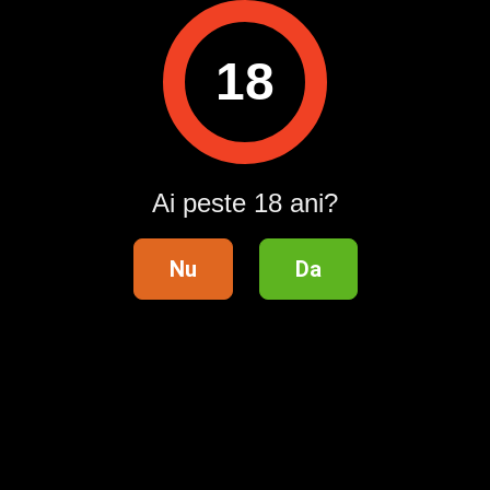
cei ce caută o fata trans distractivă și nepretențioasă,
alături de care te poți relaxa și o sa ai parte de toată atenția
mea nedivizată.
18
Nu ezita sa ma suni pentru mai multe DETALII, aștept cu
nerăbdare sa ne întâlnim .
Dacă nu răspund te rog să revii
Pozele îmi aparțin în totalitate
Ai peste 18 ani?
ID anunț
: 1730814529
Nu
Da
Vizualizări:
0
Raportează
Pentru a contacta acest utilizator, intră în contul tău
Publi24.ro sau creează-ți rapid un cont nou!
Intră în cont / Înregistrează-te