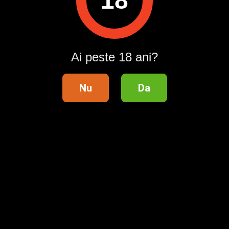
18
Intră în cont / Înregistrează-te
Ai peste 18 ani?
Nu
Da
Distribuie anunțul pe