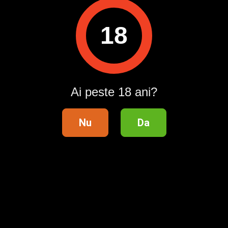
Raportează
18
Pentru a contacta acest utilizator, intră în contul tău
Publi24.ro sau creează-ți rapid un cont nou!
Intră în cont / Înregistrează-te
Ai peste 18 ani?
Nu
Da