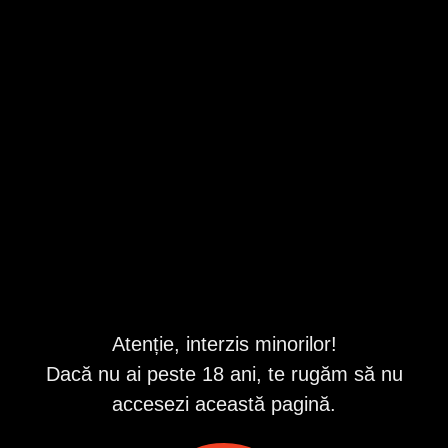
Buzau
,
Buzau
Valabil din 8/6/2026 12:22:42 PM
Repostat în fiecare zi
Descriere
Buna !sunt o persoana deschisa, cu zâmbetul pe buze,
gata pentru a-ți satisface nevoile dar în același timp și
plăcerile. Sunt o fata care ține foarte mult la igiena, dar în
același timp și la caracterul tău.
Timpul petrecut cu mine nu trebuie să îți pună bariere,
trebuie doar sa te lași dus de val și de plăceri.
Singura în locație!! Nu răspund la mesaje !!!
Atenție, interzis minorilor!
Dacă nu ai peste 18 ani, te rugăm să nu
ID anunț
: 1686058031
accesezi această pagină.
Vizualizări:
0