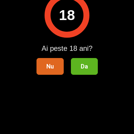
18
Pentru a contacta acest utilizator, intră în contul tău
Publi24.ro sau creează-ți rapid un cont nou!
Intră în cont / Înregistrează-te
Ai peste 18 ani?
Nu
Da