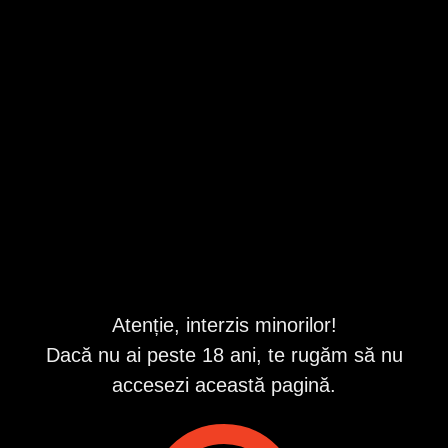
Ialomita
,
Slobozia
Valabil din 8/10/2026 5:01:34 PM
Repostat în fiecare zi
Descriere
Cauți ceva nou?
Te-ai saturat de conturi false și sa fi grăbit încă de la primul
contact?
Esti un bărbat care se respecta și căruia îi place sa fie
învăluit de pasiune , ce pune accent pe discreție și
seriozitate ? Atunci pot fi compania potrivită pentru tine .
Finuța și atenta.
Fac și deplasări!!
Atenție, interzis minorilor!
Dacă nu ai peste 18 ani, te rugăm să nu
ID anunț
: 1762871990
accesezi această pagină.
Vizualizări:
0
Raportează