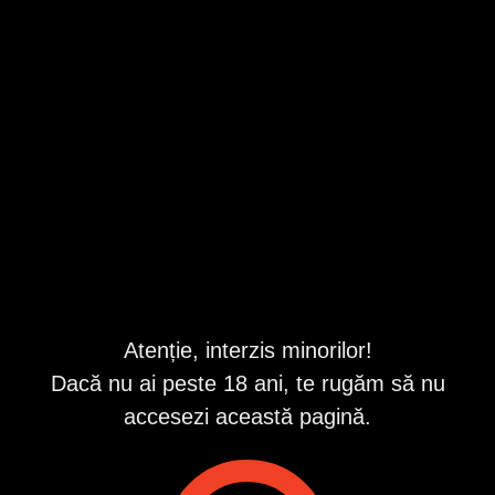
Partyy!!!
Cluj
,
Cluj-Napoca
Valabil din 8/9/2026 5:30:23 AM
Repostat în fiecare zi
Descriere
Bună, mă numesc Ema, sunt o fată cu mult bun simț și cu o
igienă impecabilă, dacă dorești momente intime și de
neuitat nu ezita să mă contactezi!
Fac și deplasări la tine la mine sau la hotel
Nu primesc cu accesorii
Atenție, interzis minorilor!
ID anunț
: 1752825526
Dacă nu ai peste 18 ani, te rugăm să nu
Vizualizări:
0
accesezi această pagină.
Raportează