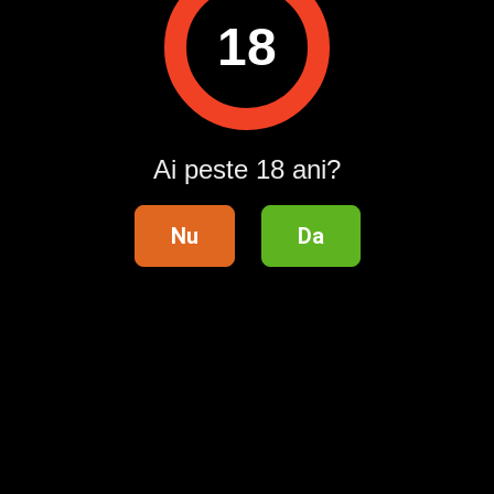
Pentru a contacta acest utilizator, intră în contul tău
18
Publi24.ro sau creează-ți rapid un cont nou!
Intră în cont / Înregistrează-te
Ai peste 18 ani?
Nu
Da
Telefon validat