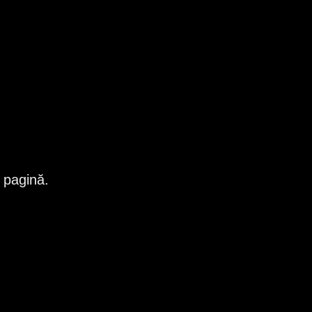
 pagină.