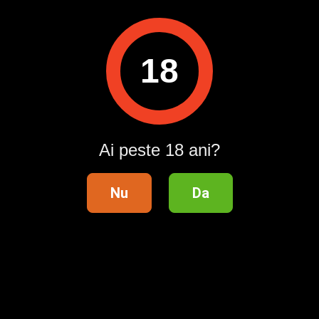
Vizualizări:
0
Raportează
18
Pentru a contacta acest utilizator, intră în contul tău
Publi24.ro sau creează-ți rapid un cont nou!
Intră în cont / Înregistrează-te
Ai peste 18 ani?
Nu
Da