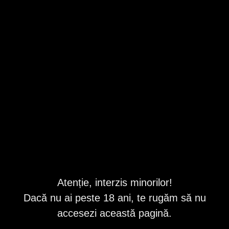
!!
Bucuresti
,
Sector 6
Valabil din 8/8/2026 12:07:20 PM
Descriere
Cu siguranță vei reveni .Sunt o fata tânără și pasionala,nu
sunt genul de persoana care sa se grăbească ,te invit sa îți
iei porția de relaxare intr-o locație discretă și ușor
accesibilă!Sunt o fire veselă și prietenoasă
Cerința întâlniri noastre este igiena, discreția și bunul simt
din ambele părți, mai multe detalii îți pot oferii la telefon.
Nu accept persoane in stare de ebrietate!
Nu accept persoane cu bile sau alte accesorii (nu fac
Atenție, interzis minorilor!
deplasari )...
Dacă nu ai peste 18 ani, te rugăm să nu
ID anunț
: 1782379876
accesezi această pagină.
Vizualizări:
0