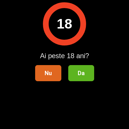
Raportează
18
Pentru a contacta acest utilizator, intră în contul tău
Publi24.ro sau creează-ți rapid un cont nou!
Intră în cont / Înregistrează-te
Ai peste 18 ani?
Nu
Da