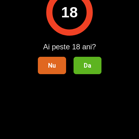
Pentru a contacta acest utilizator, intră în contul tău
18
Publi24.ro sau creează-ți rapid un cont nou!
Intră în cont / Înregistrează-te
Ai peste 18 ani?
Nu
Da
Telefon validat
Profil verificat