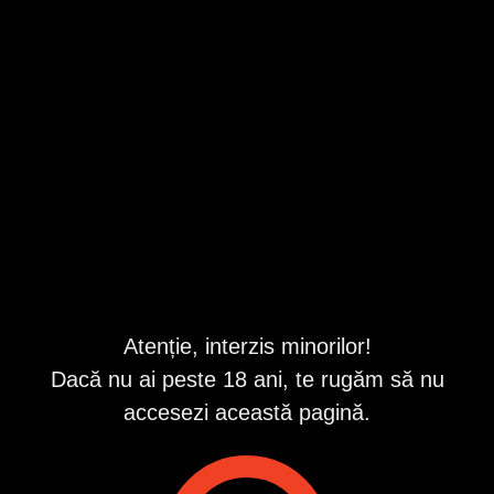
Bistrita-Nasaud
,
Bistrita
Valabil din 8/5/2026 4:30:16 PM
Repostat în fiecare zi
Descriere
Heeyyy sunt nouă în orașul tău
Daca vrei o brunetă fierbinte și gata de distracții sună
acum
Ce mai aștepți doar un apel ne desparte
Atenție, interzis minorilor!
ID anunț
: 1749504549
Dacă nu ai peste 18 ani, te rugăm să nu
Vizualizări:
0
accesezi această pagină.
Raportează