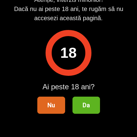
Dacă nu ai peste 18 ani, te rugăm să nu
Raportează
accesezi această pagină.
Pentru a contacta acest utilizator, intră în contul tău
Publi24.ro sau creează-ți rapid un cont nou!
Intră în cont / Înregistrează-te
18
Telefon validat
Ai peste 18 ani?
Distribuie anunțul pe
Nu
Da