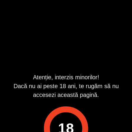
companie unei Doamne mature.
Bucuresti
,
Sector 3
Valabil din 7/8/2026 1:41:51 PM
Descriere
Bărbat matur, atent și echilibrat, caut o doamnă care
apreciază rafinamentul, discreția și complicitatea.
Saten,verzi,atletic.
Sunt foarte pasional,tandru,fara inhibitii.
Atenție, interzis minorilor!
Ador sa ofer masaj cu ulei.
Detin si Jucarii.
Dacă nu ai peste 18 ani, te rugăm să nu
Ofer si cer discretie si curatenie.
accesezi această pagină.
Caut o doamnă deschisă, sinceră și discretă pentru
momente plăcute în doi. Fără promisiuni, doar respect,
discreție și dorința de a trăi clipe frumoase împreună.
Ca si loc de intalnire se poate la tine sau la Hotel
Anunt destinat doar pt Doamne de orice varsta
18
Pt mai multe detalii astept mesaj sau Whatsapp
Fara Beneficii Materiale.