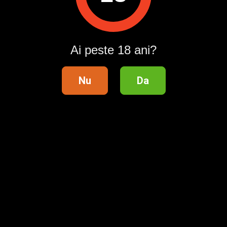
ID anunț
: 1773653964
Vizualizări:
0
Ai peste 18 ani?
Raportează
Nu
Da
Pentru a contacta acest utilizator, intră în contul tău
Publi24.ro sau creează-ți rapid un cont nou!
Intră în cont / Înregistrează-te
Telefon validat
Distribuie anunțul pe