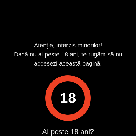
Constanta
,
Constanta
Valabil din 8/3/2026 12:31:20 PM
Descriere
Atenție, interzis minorilor!
Bărbat generos 41 de ani , echilibrat și atent, caut o
Dacă nu ai peste 18 ani, te rugăm să nu
domnișoară deschisă, cu energie pozitivă, interesată de o
relație discretă, reciproc avantajoasă, pe termen mediu
accesezi această pagină.
sau lung. Pentru detalii, WhatsApp
ID anunț
: 1768989144
Vizualizări:
0
18
Raportează
Pentru a contacta acest utilizator, intră în contul tău
Publi24.ro sau creează-ți rapid un cont nou!
Ai peste 18 ani?