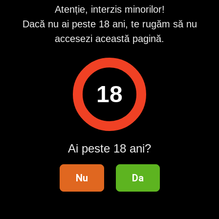
Atenție, interzis minorilor!
Vizualizări:
0
Dacă nu ai peste 18 ani, te rugăm să nu
Raportează
accesezi această pagină.
Pentru a contacta acest utilizator, intră în contul tău
Publi24.ro sau creează-ți rapid un cont nou!
18
Intră în cont / Înregistrează-te
Telefon validat
Ai peste 18 ani?
Distribuie anunțul pe
Nu
Da