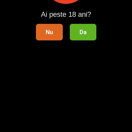
Raportează
Ai peste 18 ani?
Pentru a contacta acest utilizator, intră în contul tău
Publi24.ro sau creează-ți rapid un cont nou!
Nu
Da
Intră în cont / Înregistrează-te
Telefon validat
Distribuie anunțul pe