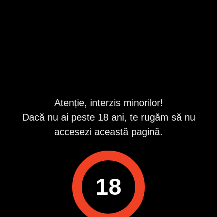
beneficii.
Timis
,
Timisoara
Valabil din 8/8/2026 9:42:00 PM
Repostat în fiecare zi
Descriere
Barbat generos, 40 de ani, inalt, educat, simpatic, cu bun-
Atenție, interzis minorilor!
simt, caut o domnisoara sau doamna draguta, educata,
Dacă nu ai peste 18 ani, te rugăm să nu
open-minded, pentru o relatie discreta, reciproc
avantajoasa si petrecerea unor momente frumoase
accesezi această pagină.
impreuna.
Ofer seriozitate, discretie totala, siguranta, atentie si sprijin.
Poti sa imi lasi un mesaj aici sau pe WhatsApp ori
Telegram la numarul afisat pe anunt.
18
ID anunț
: 1770794322
Vizualizări:
0