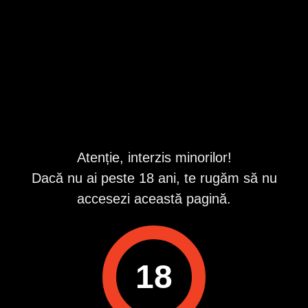
Bucuresti
,
Sector 1
Valabil din 8/8/2026 5:07:00 AM
Descriere
Vrei să scapi de rutină? Sunt Sam, un bărbat de culoare,
nou în oraș, pregătit să îți răsfețe simțurile. Ofer momente
de plăcere intensă, seriozitate și respect maxim.
Atenție, interzis minorilor!
să ne întâlnim sau voi veni la tine pentru o experiență pe
Dacă nu ai peste 18 ani, te rugăm să nu
care nu o vei uita.
accesezi această pagină.
Accept doar femei și cupluri. Nu accept bărbați.
Contactați-mă pe WhatsApp
Nu sunt gay
18
ID anunț
: 1777901835