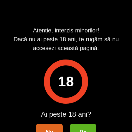
Raportează
Atenție, interzis minorilor!
Pentru a contacta acest utilizator, intră în contul tău
Dacă nu ai peste 18 ani, te rugăm să nu
Publi24.ro sau creează-ți rapid un cont nou!
accesezi această pagină.
Intră în cont / Înregistrează-te
18
Ai peste 18 ani?
Nu
Da