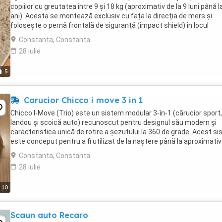
copiilor cu greutatea între 9 și 18 kg (aproximativ de la 9 luni până l
ani). Acesta se montează exclusiv cu fața la direcția de mers și
folosește o pernă frontală de siguranță (impact shield) în locul
centurilor clasice în 5 puncte ...
Constanta, Constanta
28 iulie
5
Carucior Chicco i move 3 in 1
Chicco I-Move (Trio) este un sistem modular 3-în-1 (cărucior sport,
landou și scoică auto) recunoscut pentru designul său modern și
caracteristica unică de rotire a șezutului la 360 de grade. Acest s
este conceput pentru a fi utilizat de la naștere până la aproximativ
ani (0-15 kg):Căruciorul ...
Constanta, Constanta
28 iulie
10
Scaun auto Recaro