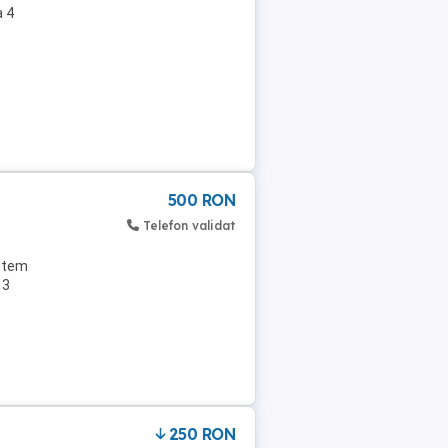
a 4
500 RON
Telefon validat
istem
 3
250 RON