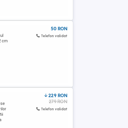
50 RON
ul
Telefon validat
42 cm
229 RON
279 RON
 se
ilor
Telefon validat
ii
a