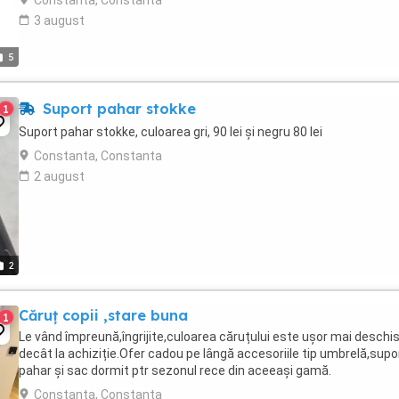
Constanta, Constanta
3 august
5
Suport pahar stokke
1
Suport pahar stokke, culoarea gri, 90 lei și negru 80 lei
Constanta, Constanta
2 august
2
Căruț copii ,stare buna
1
Le vând împreună,îngrijite,culoarea căruțului este ușor mai deschi
decât la achiziție.Ofer cadou pe lângă accesoriile tip umbrelă,supo
pahar și sac dormit ptr sezonul rece din aceeași gamă.
Constanta, Constanta