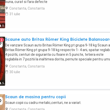
buna, curat si fara defecte
Constanta, Constanta
31 iulie
5
Scaune auto Britax Römer King Biciclete Balansoar
1
De vanzare Scaun auto Britax Römer King pt grupa 9-18 kg Scaun 
Britax Römer King pt grupa 9-18 kg respectiv 1- 4 ani, spatar reglabi
4 pozitii, centuri de siguranta cu fixare in 5 puncte, tetiera este
reglabila in 7 pozitii la inaltimea dorita, pernute speciale pentru uma
cap, sistem de ...
Constanta, Constanta
30 iulie
5
Scaun de masina pentru copii
Scaun copii cu cadru metalic,centuri, ne a variat.
Constanta, Constanta