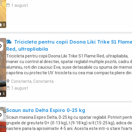
1 august
3
Tricicleta pentru copii Doona Liki Trike S1 Flam
Red, ultrapliabila
Tricicleta pentru copii Doona Liki Trike S1 Flame Red, ultrapliabila,
maner cu control al directiei, spatar reglabil multiple pozitii, cadru 
aluminiu, roti din cauciuc Eva, suse detasabile cu spuma de memor
capotina cu protectie UV. tricicleta cu cea mai compacta pliere din
lume! Designul elegant ...
Constanta, Constanta
1 august
5
Scaun auto Delta Espiro 0-25 kg
Scaun masina Espiro Delta, 0-25 kg cu spatar reglabil. Potrivit pent
grupele de greutate 0+ (0-13 kg), I (9-18 kg) si II (15-25 kg), adica de
nastere pana la aproximativ 4-5 ani. Acesta este intr-o stare foart