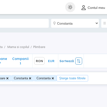
ane
Companii
RON
EUR
Sortează
Contul meu
1
ta
Mama si copilul
Plimbare
oane
Companii
RON
EUR
Sortează
7
1
bare
Constanta
Constanta
Șterge toate filtrele