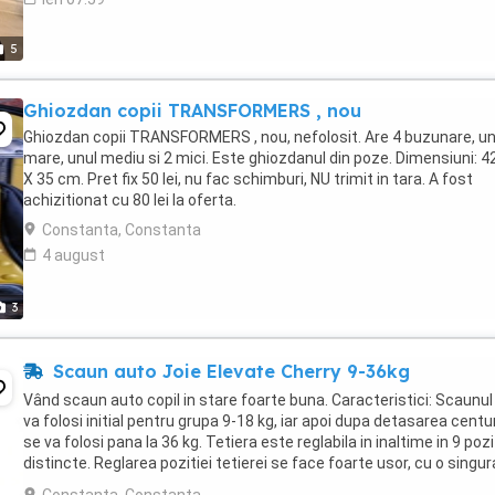
5
Ghiozdan copii TRANSFORMERS , nou
Ghiozdan copii TRANSFORMERS , nou, nefolosit. Are 4 buzunare, un
mare, unul mediu si 2 mici. Este ghiozdanul din poze. Dimensiuni: 
X 35 cm. Pret fix 50 lei, nu fac schimburi, NU trimit in tara. A fost
achizitionat cu 80 lei la oferta.
Constanta, Constanta
4 august
3
Scaun auto Joie Elevate Cherry 9-36kg
Vând scaun auto copil in stare foarte buna. Caracteristici: Scaunul
va folosi initial pentru grupa 9-18 kg, iar apoi dupa detasarea centur
se va folosi pana la 36 kg. Tetiera este reglabila in inaltime in 9 pozit
distincte. Reglarea pozitiei tetierei se face foarte usor, cu o singur
mana. Husele ...