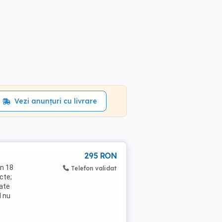
Vezi anunțuri cu livrare
295 RON
in 18
Telefon validat
ncte;
tate
l nu