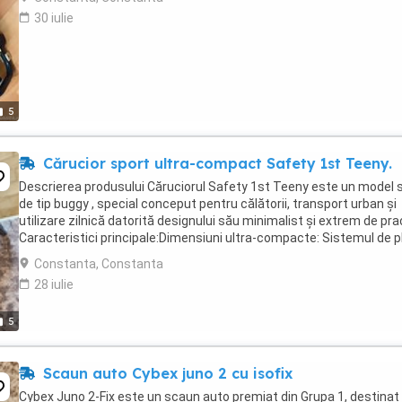
30 iulie
5
Cărucior sport ultra-compact Safety 1st Teeny.
Descrierea produsului Căruciorul Safety 1st Teeny este un model 
de tip buggy , special conceput pentru călătorii, transport urban și
utilizare zilnică datorită designului său minimalist și extrem de pra
Caracteristici principale:Dimensiuni ultra-compacte: Sistemul de p
rapidă (cu o singură ...
Constanta, Constanta
28 iulie
5
Scaun auto Cybex juno 2 cu isofix
Cybex Juno 2-Fix este un scaun auto premiat din Grupa 1, destinat