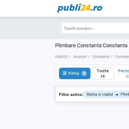
publi
24
.ro
Toate
Perso
Filtre
3
18
17
Plimbare Constanta Constanta
Publi24
Anunțuri
Constanta
Constan
Toate
Pers
Filtre
3
18
1
→
Filtre active:
Mama si copilul
Plim