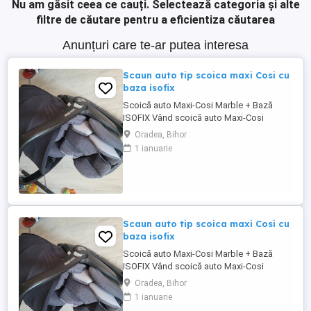
Nu am găsit ceea ce cauți.
Selectează categoria și alte
filtre de căutare pentru a eficientiza căutarea
Anunțuri care te-ar putea interesa
Scaun auto tip scoica maxi Cosi cu
baza isofix
Scoică auto Maxi-Cosi Marble + Bază
ISOFIX Vând scoică auto Maxi-Cosi
Marble în stare foarte bună, ideală de la
Oradea, Bihor
naștere până la 12-15 luni (85 cm). Marea
1 ianuarie
ei calitate este că se poate rabata
aproape complet la orizontală chiar și în
timpul mersului cu mașina, oferind un
somn liniștit și sănătos bebelușului. ...
Scaun auto tip scoica maxi Cosi cu
baza isofix
Scoică auto Maxi-Cosi Marble + Bază
ISOFIX Vând scoică auto Maxi-Cosi
Marble în stare foarte bună, ideală de la
Oradea, Bihor
naștere până la 12-15 luni (85 cm). Marea
1 ianuarie
ei calitate este că se poate rabata