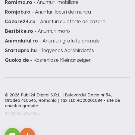
Romimo.ro
- Anunturi imobiliare
Romjob.ro
- Anunturi locuri de munca
Cazare24.ro
- Anunturi cu oferte de cazare
Bestbike.ro
- Anunturi moto
Animalutul.ro
- Anunturi gratuite animale
Startapro.hu
- Ingyenes Apróhirdetés
Quoka.de
- Kostenlose Kleinanzeigen
© 2026 Publi24 Digital S.R.L. | Bulevardul Dacia nr 34,
Oradea 410346, Romania | Tax ID: RO20201084 -
site de
anunturi gratuite
26.08.06.c0c206c