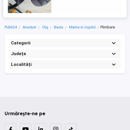
aproape complet la orizontală chiar și în
timpul mersului cu mașina, oferind un
somn liniștit și sănătos bebelușului. ...
Publi24
Anunțuri
Cluj
Baciu
Mama si copilul
Plimbare
Categorii
Județe
Localități
Urmărește-ne pe