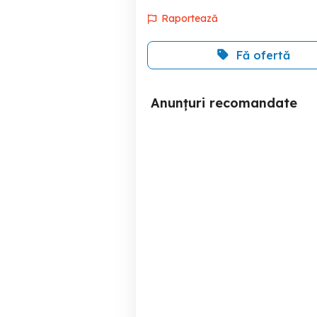
Raportează
Fă ofertă
Anunțuri recomandate
Tricicleta DHS 2in 1 B-
Trike
Sector 3
150 RON