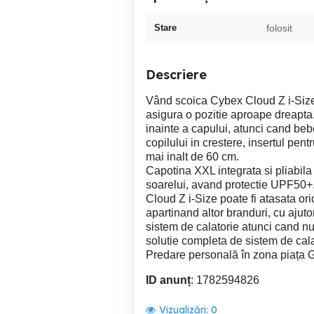
Stare
folosit
Descriere
Vând scoica Cybex Cloud Z i-Size 
asigura o pozitie aproape dreapta.
inainte a capului, atunci cand beb
copilului in crestere, insertul pen
mai inalt de 60 cm.
Capotina XXL integrata si pliabila
soarelui, avand protectie UPF50+
Cloud Z i-Size poate fi atasata or
apartinand altor branduri, cu ajuto
sistem de calatorie atunci cand nu 
solutie completa de sistem de cala
Predare personală în zona piața Go
ID anunț
: 1782594826
Vizualizări:
0