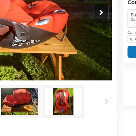
Co
Cara
A