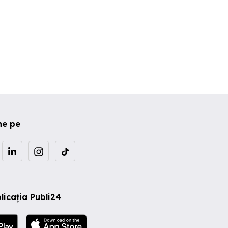
ne pe
licația Publi24