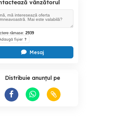
ntactează vânzătorul
ctere rămase:
2939
daugă fișier
?
Mesaj
Distribuie anunțul pe