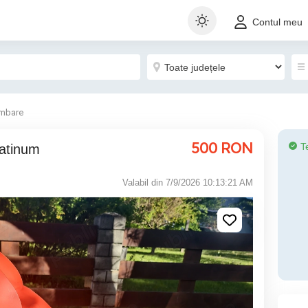
Contul meu
imbare
500
RON
T
latinum
Valabil din 7/9/2026 10:13:21 AM