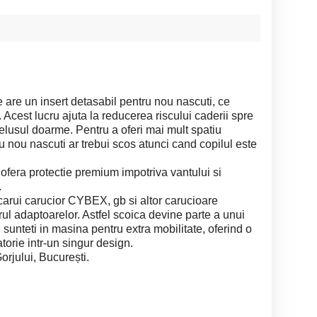
are un insert detasabil pentru nou nascuti, ce
 Acest lucru ajuta la reducerea riscului caderii spre
elusul doarme. Pentru a oferi mai mult spatiu
tru nou nascuti ar trebui scos atunci cand copilul este
 ofera protectie premium impotriva vantului si
.
icarui carucior CYBEX, gb si altor carucioare
rul adaptoarelor. Astfel scoica devine parte a unui
sunteti in masina pentru extra mobilitate, oferind o
torie intr-un singur design.
rjului, București.