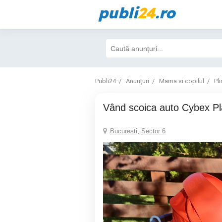
publi
24
.ro
Publi24
Anunțuri
Mama si copilul
Pl
Vând scoica auto Cybex P
Bucuresti
,
Sector 6