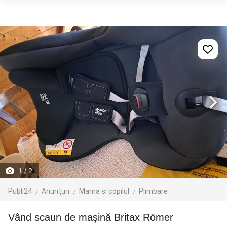
1
/ 2
Publi24
Anunțuri
Mama si copilul
Plimbare
Vând scaun de mașină Britax Römer