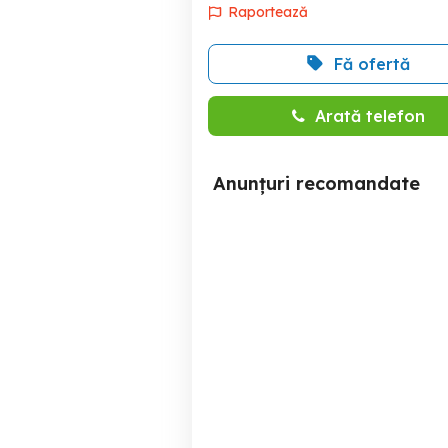
Raportează
Fă ofertă
Arată telefon
Anunțuri recomandate
Carucior Yoyo babyzen 2
in 1
Iasi
1,700 RON