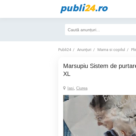
publi
24
.ro
Publi24
Anunțuri
Mama si copilul
Pl
Marsupiu Sistem de purtare LITTLE FROG
XL
Iasi
,
Ciurea