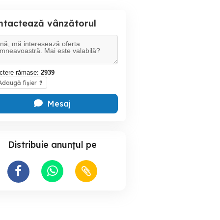
ntactează vânzătorul
ctere rămase:
2939
daugă fișier
?
Mesaj
Distribuie anunțul pe