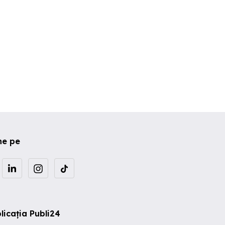
ne pe
licația Publi24