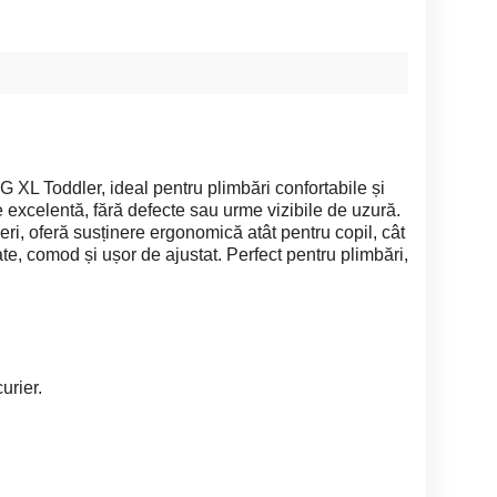
L Toddler, ideal pentru plimbări confortabile și
are excelentă, fără defecte sau urme vizibile de uzură.
leri, oferă susținere ergonomică atât pentru copil, cât
tate, comod și ușor de ajustat. Perfect pentru plimbări,
urier.