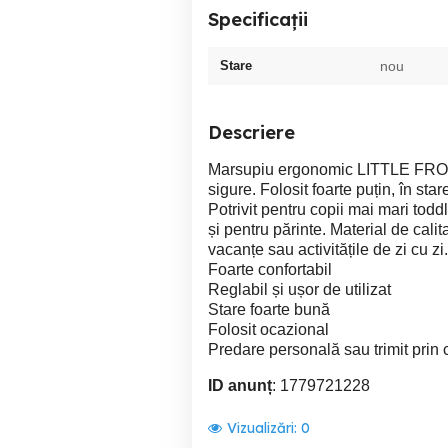
Specificații
Stare
nou
Descriere
Marsupiu ergonomic LITTLE FROG X
sigure. Folosit foarte puțin, în st
Potrivit pentru copii mai mari todd
și pentru părinte. Material de cali
vacanțe sau activitățile de zi cu zi.
Foarte confortabil
Reglabil și ușor de utilizat
Stare foarte bună
Folosit ocazional
Predare personală sau trimit prin c
ID anunț
: 1779721228
Vizualizări:
0