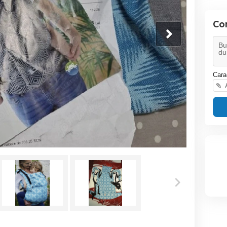
Co
Cara
A