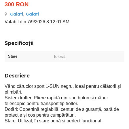
300
RON
Galati
,
Galati
Valabil din 7/9/2026 8:12:01 AM
Specificații
Stare
folosit
Descriere
Vând cărucior sport L-SUN negru, ideal pentru călătorii și
plimbări.
Sistem troller: Pliere rapidă dintr-un buton și mâner
telescopic pentru transport tip troller.
Dotări: Copertină reglabilă, centuri de siguranță, bară de
protecție și coș pentru cumpărături.
Stare: Utilizat, în stare bună și perfect funcțional.