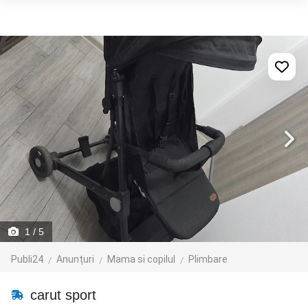
1
/ 5
Publi24
Anunțuri
Mama si copilul
Plimbare
carut sport