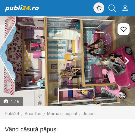
publi
24
.ro
1
/ 5
Publi24
Anunțuri
Mama si copilul
Jucarii
Vând căsuță păpuși