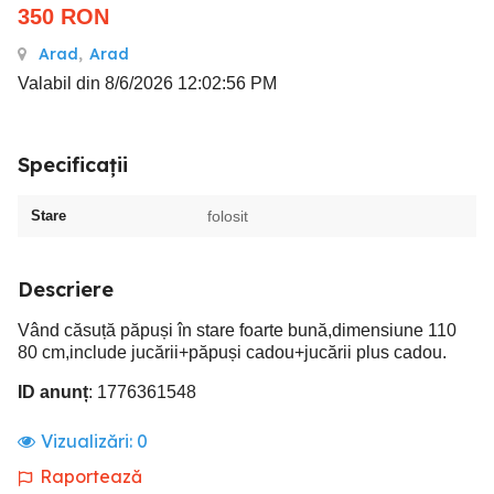
350
RON
Arad
,
Arad
Valabil din 8/6/2026 12:02:56 PM
Specificații
Stare
folosit
Descriere
Vând căsuță păpuși în stare foarte bună,dimensiune 110
80 cm,include jucării+păpuși cadou+jucării plus cadou.
ID anunț
: 1776361548
Vizualizări:
0
Raportează