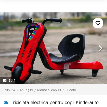
1
/ 4
Publi24
Anunțuri
Mama si copilul
Jucarii
Tricicleta electrica pentru copii Kinderauto