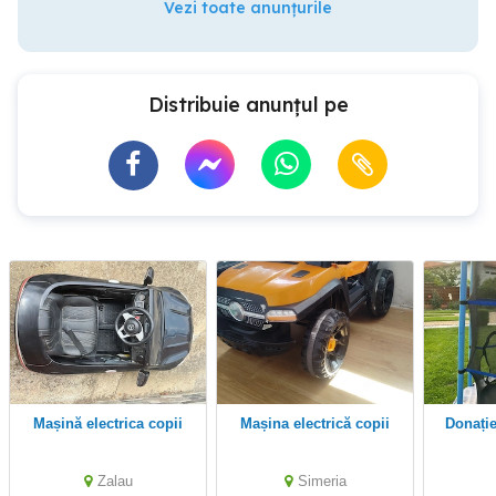
Vezi toate anunțurile
Distribuie anunțul pe
Mașină electrica copii
Mașina electrică copii
Donați
Zalau
Simeria