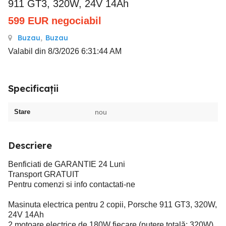
911 GT3, 320W, 24V 14Ah
599
EUR
negociabil
Buzau
,
Buzau
Valabil din 8/3/2026 6:31:44 AM
Specificații
Stare
nou
Descriere
Benficiati de GARANTIE 24 Luni
Transport GRATUIT
Pentru comenzi si info contactati-ne
Masinuta electrica pentru 2 copii, Porsche 911 GT3, 320W,
24V 14Ah
2 motoare electrice de 180W fiecare (putere totală: 320W)