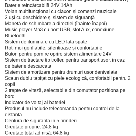
Baterie reîncărcabilă 24V 14Ah
Volan multifuncțional cu claxon și comenzi muzicale
2 uși cu deschidere și sistem de siguranță
Manetă de schimbare a direcției (înainte înapoi)
Music player Mp3 cu port USB, slot Aux, conexiune
Bluetooth
Sistem de iluminare cu LED fata spate
Roti moi gonflabile, silențioase și confortabile
Buton pentru pornire oprire sistem alimentare 24V
Sistem de tractare tip troller, pentru transport usor, in caz
de baterie descarcata
Sistem de amortizare pentru drumuri ușor denivelate
Scaun dublu tapițat cu piele ecologică, confortabil pentru 2
copii
2 trepte de viteză, selectabile din comutator pozitiona pe
bord
Indicator de voltaj al bateriei
Produsul nu include telecomanda pentru control de la
distanta
Centură de siguranță in 5 prinderi
Greutate proprie: 24.8 kg
Greutate total admisă: 64.8 kg