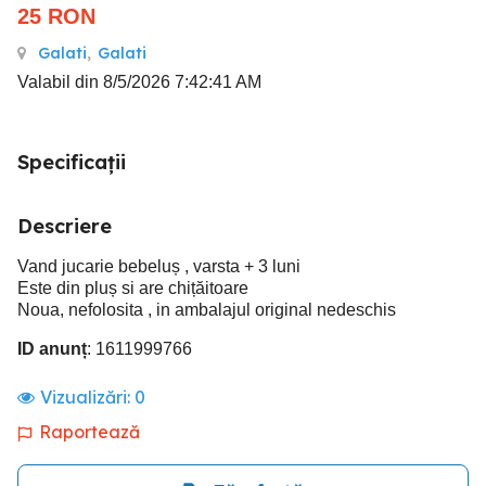
25
RON
Galati
,
Galati
Valabil din 8/5/2026 7:42:41 AM
Specificații
Descriere
Vand jucarie bebeluș , varsta + 3 luni
Este din pluș si are chițăitoare
Noua, nefolosita , in ambalajul original nedeschis
ID anunț
: 1611999766
Vizualizări:
0
Raportează