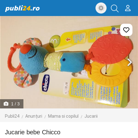
publi
24
.ro
1
/ 3
Publi24
Anunțuri
Mama si copilul
Jucarii
Jucarie bebe Chicco