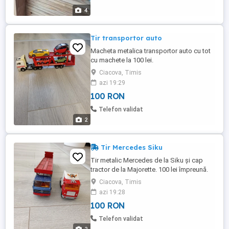
4
Tir transportor auto
Macheta metalica transportor auto cu tot
cu machete la 100 lei.
Ciacova, Timis
azi 19:29
100 RON
Telefon validat
2
Tir Mercedes Siku
Tir metalic Mercedes de la Siku și cap
tractor de la Majorette. 100 lei împreună.
Ciacova, Timis
azi 19:28
100 RON
Telefon validat