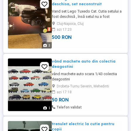
deschisa, set neconstruit
Vand set Lego Tuxedo Cat. Cutia setului a
fost deschisă , însă setul nu a fost
reconstruit.
Cluj-Napoca, Cluj
azi 17:23
500 RON
2
vând machete auto din colectia
deagostini
vând machete auto scara 1/43 colectia
deagostini
Drobeta-Turnu Severin, Mehedinti
azi 17:18
50 RON
Telefon validat
1
trenulet electric la cutie pentru
copii