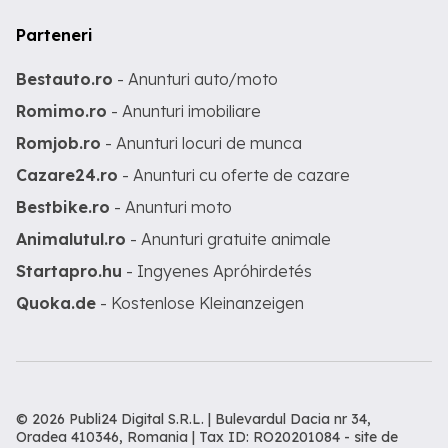
Parteneri
Bestauto.ro
- Anunturi auto/moto
Romimo.ro
- Anunturi imobiliare
Romjob.ro
- Anunturi locuri de munca
Cazare24.ro
- Anunturi cu oferte de cazare
Bestbike.ro
- Anunturi moto
Animalutul.ro
- Anunturi gratuite animale
Startapro.hu
- Ingyenes Apróhirdetés
Quoka.de
- Kostenlose Kleinanzeigen
© 2026 Publi24 Digital S.R.L. | Bulevardul Dacia nr 34,
Oradea 410346, Romania | Tax ID: RO20201084 -
site de