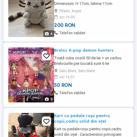
Dimensiuni: H 17cm, latime 11cm.
Umpluta cu vata siliconica. Ata din
Pitesti, Arges
bumbac 60%.
azi 16:05
200 RON
Telefon validat
4
Breloc K-pop demon hunters
1
Toată cutia costă 50 de lei + un cadou
Brelocurile per bucată sunt 6 lei
Satu Mare, Satu Mare
azi 16:01
50 RON
Telefon validat
5
Kart cu pedale roșu pentru
copii,cadru solid din oțel
Kart cu pedale roșu pentru copii,cadru
solid din oțel : Caracteristici principale: