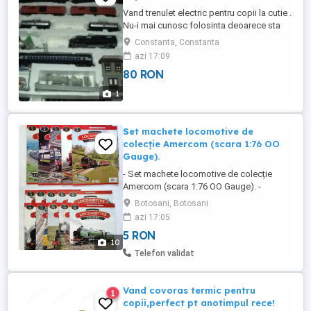
Vand trenulet electric pentru copii la cutie .
Nu-i mai cunosc folosinta deoarece sta
de cev timp nefolosit.Pret 80 lei Detalii
Constanta, Constanta
0770x195x352
azi 17:09
80 RON
1
Set machete locomotive de
colecție Amercom (scara 1:76 OO
Gauge).
- Set machete locomotive de colecție
Amercom (scara 1:76 OO Gauge). -
Machetele reproduc fidel locomotive
Botosani, Botosani
istorice celebre din Marea Britanie. -
azi 17:05
Colecţia a fost lansată oficial pe piața din
5 RON
România în septembrie 2016 şi a continuat
10
să apară până în 2018 inclusiv. - Toate
Telefon validat
machetele sunt în blisterele ...
Vand covoras termic pentru
1
copii,perfect pt anotimpul rece!