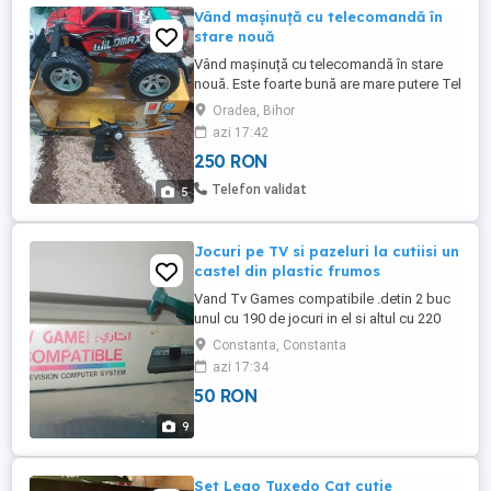
Vând mașinuță cu telecomandă în
stare nouă
Vând mașinuță cu telecomandă în stare
nouă. Este foarte bună are mare putere Tel
Oradea, Bihor
azi 17:42
250 RON
Telefon validat
5
Jocuri pe TV si pazeluri la cutiisi un
castel din plastic frumos
Vand Tv Games compatibile .detin 2 buc
unul cu 190 de jocuri in el si altul cu 220
jocuri .mai detin doar o maneta .asta sa
Constanta, Constanta
pot face proba la cumparare.pret 50 si 70
azi 17:34
lei buc sau ambele la 100 lei.cutiilre cu
50 RON
pazeluri se dau in functie de nr. de bucati
paxel.de la 20 lei in sus.si ceva ptr. fetite in
9
...
Set Lego Tuxedo Cat cutie