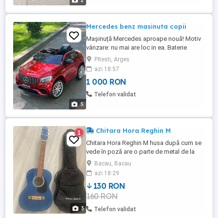
2
Mercedes benz masinuta copii
Mașinuță Mercedes aproape nouă! Motiv
vânzare: nu mai are loc in ea. Baterie
înlocuita nouă 2 ani garanție! Se vinde cu
Pitesti, Arges
telecomandă si încărcător! Mai multe
azi 18:57
detalii la telefon!
1 000 RON
Telefon validat
5
Chitara Hora Reghin M
1
Chitara Hora Reghin M husa după cum se
vede în poză are o parte de metal de la
fermoar sărită , dar fermoarul este
Bacau, Bacau
funcțional
azi 18:29
130 RON
160 RON
3
Telefon validat