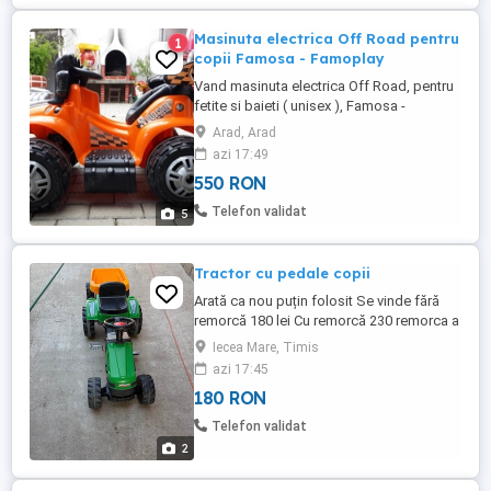
Masinuta electrica Off Road pentru
1
copii Famosa - Famoplay
Vand masinuta electrica Off Road, pentru
fetite si baieti ( unisex ), Famosa -
Famoplay ( Llusca Design ), cu
Arad, Arad
acumulator. A fost folosita ocazional,
azi 17:49
recomandata copiilor cu varsta intre 18
550 RON
luni si 4 ani. Aceasta masinuta o sa devina
jucaria preferata a copilului dvs. Potrivita
Telefon validat
5
atat pentru fete cat si ...
Tractor cu pedale copii
Arată ca nou puțin folosit Se vinde fără
remorcă 180 lei Cu remorcă 230 remorca a
fost achiziționată separat
Iecea Mare, Timis
azi 17:45
180 RON
Telefon validat
2