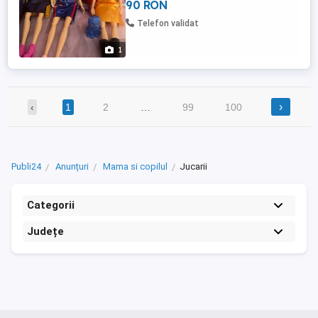
90 RON
Telefon validat
1
›
‹
1
2
…
99
100
Publi24
Anunțuri
Mama si copilul
Jucarii
Categorii
Județe