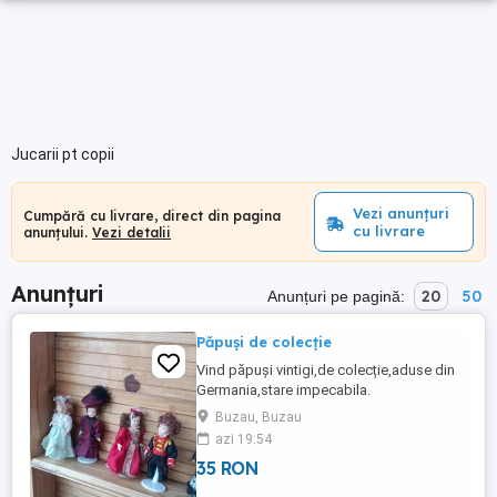
Jucarii pt copii
Vezi anunțuri
Cumpără cu livrare, direct din pagina
cu livrare
anunțului.
Vezi detalii
Anunțuri
20
50
Anunțuri pe pagină:
Păpuși de colecție
Vind păpuși vintigi,de colecție,aduse din
Germania,stare impecabila.
Buzau, Buzau
azi 19:54
35 RON