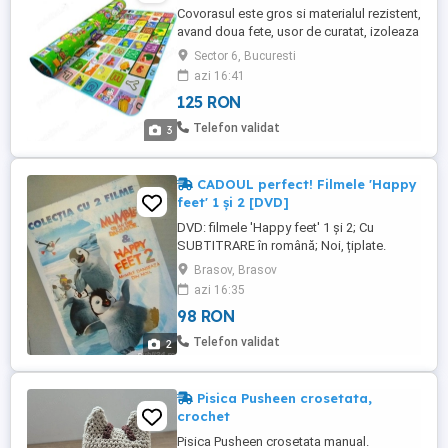
Covorasul este gros si materialul rezistent,
avand doua fete, usor de curatat, izoleaza
termic si anti-soc suprafetele fiind perfect
Sector 6, Bucuresti
pentru camera copilului. Covorasul este
azi 16:41
gros, fiind perfect pentru a proteja copilul
125 RON
de lovituri sau frig. Ambele fete au
imprimeuri colorate, educative, cu litere,
Telefon validat
3
animale, ...
CADOUL perfect! Filmele 'Happy
feet' 1 și 2 [DVD]
DVD: filmele 'Happy feet' 1 și 2; Cu
SUBTITRARE în română; Noi, țiplate.
Ambalare în formă de CADOU. Trimit colet
Brasov, Brasov
în țară. Mulțumesc
azi 16:35
98 RON
Telefon validat
2
Pisica Pusheen crosetata,
crochet
Pisica Pusheen crosetata manual.